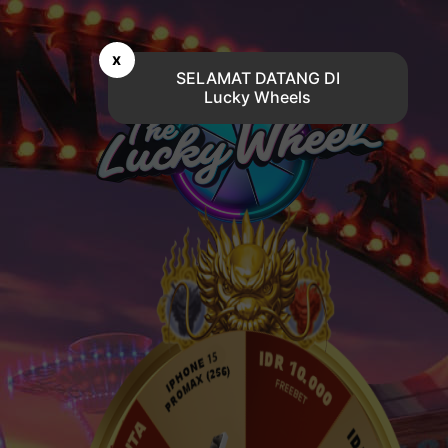
x
SELAMAT DATANG DI
Lucky Wheels